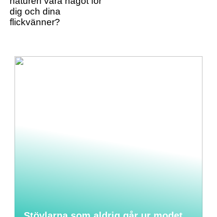
naturen vara något för
dig och dina
flickvänner?
Stövlarna som aldrig går ur modet