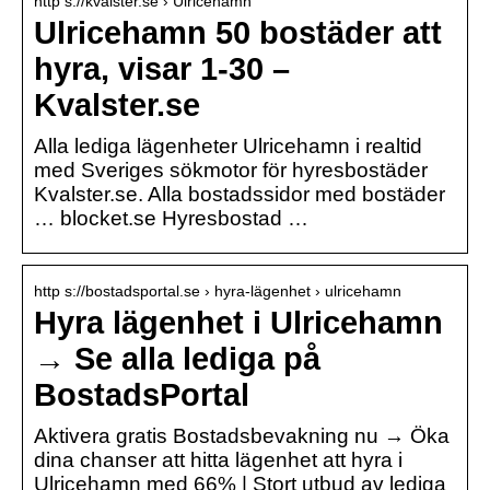
http s://kvalster.se › Ulricehamn
Ulricehamn 50 bostäder att
hyra, visar 1-30 –
Kvalster.se
Alla lediga lägenheter Ulricehamn i realtid
med Sveriges sökmotor för hyresbostäder
Kvalster.se. Alla bostadssidor med bostäder
… blocket.se Hyresbostad …
http s://bostadsportal.se › hyra-lägenhet › ulricehamn
Hyra lägenhet i Ulricehamn
→ Se alla lediga på
BostadsPortal
Aktivera gratis Bostadsbevakning nu → Öka
dina chanser att hitta lägenhet att hyra i
Ulricehamn med 66% | Stort utbud av lediga