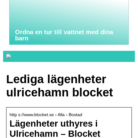
Ordna en tur till vattnet med dina
barn
Lediga lägenheter
ulricehamn blocket
http s://www.blocket.se › Alla › Bostad
Lägenheter uthyres i
Ulricehamn – Blocket