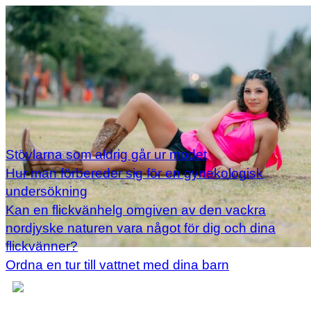
Stövlarna som aldrig går ur modet
Hur man förbereder sig för en gynekologisk
undersökning
Kan en flickvänhelg omgiven av den vackra
nordjyske naturen vara något för dig och dina
flickvänner?
Ordna en tur till vattnet med dina barn