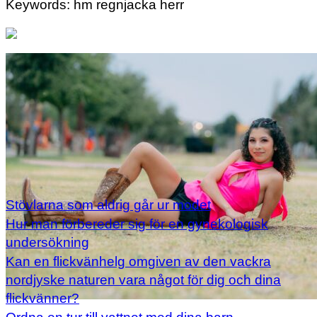
Keywords: hm regnjacka herr
Stövlarna som aldrig går ur modet
Hur man förbereder sig för en gynekologisk
undersökning
Kan en flickvänhelg omgiven av den vackra
nordjyske naturen vara något för dig och dina
flickvänner?