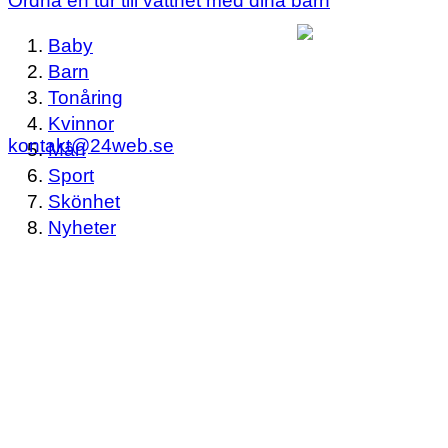
Ordna en tur till vattnet med dina barn
Baby
Barn
Tonåring
Kvinnor
kontakt@24web.se
Män
Sport
Skönhet
Nyheter