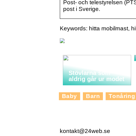
Post- och telestyrelsen (P
post i Sverige.
Keywords: hitta mobilmast, hi
Stövlarna som
aldrig går ur modet
Baby
Barn
Tonåring
kontakt@24web.se