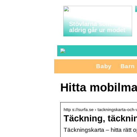
Stövlarna som
aldrig går ur modet
Baby
Barn
Hitta mobilma
http s://surfa.se › tackningskarta-och-
Täckning, täcknin
Täckningskarta – hitta rätt 