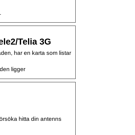
.
ele2/Telia 3G
en, har en karta som listar
 den ligger
 försöka hitta din antenns