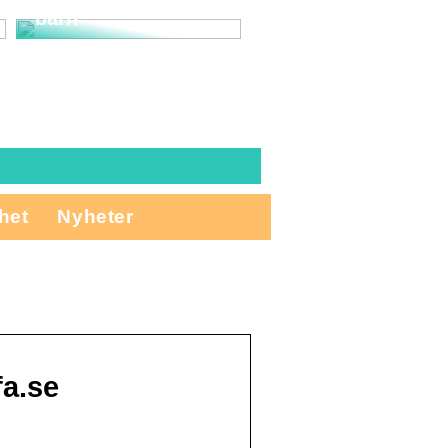
barn
het
Nyheter
fa.se