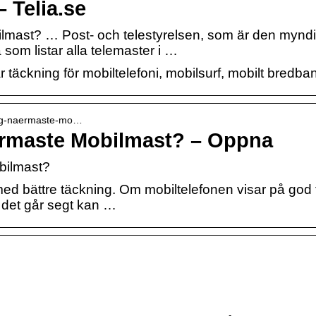
 Telia.se
bilmast? … Post- och telestyrelsen, som är den mynd
som listar alla telemaster i …
r täckning för mobiltelefoni, mobilsurf, mobilt bredba
r-jag-naermaste-mo…
ärmaste Mobilmast? – Oppna
bilmast?
 med bättre täckning. Om mobiltelefonen visar på go
er det går segt kan …