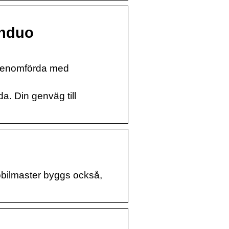
Induo
r genomförda med
. Din genväg till
mobilmaster byggs också,