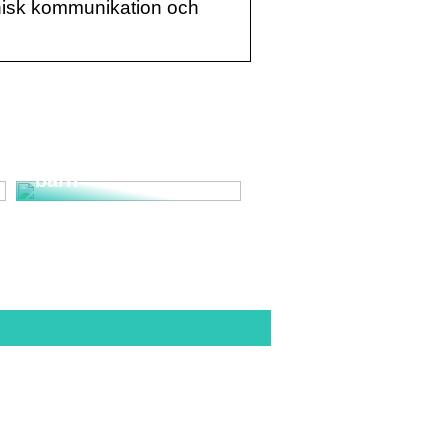
nisk kommunikation och
Ordna en tur till
vattnet med dina
barn