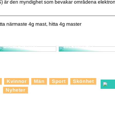
TS) är den myndighet som bevakar områdena elektro
Kan en
flickvänhelg
tta närmaste 4g mast, hitta 4g master
omgiven av den
Hur man
vackra nordjyske
förbereder sig för
naturen vara något
en gynekologisk
för dig och dina
undersökning
flickvänner?
Kvinnor
Män
Sport
Skönhet
Nyheter