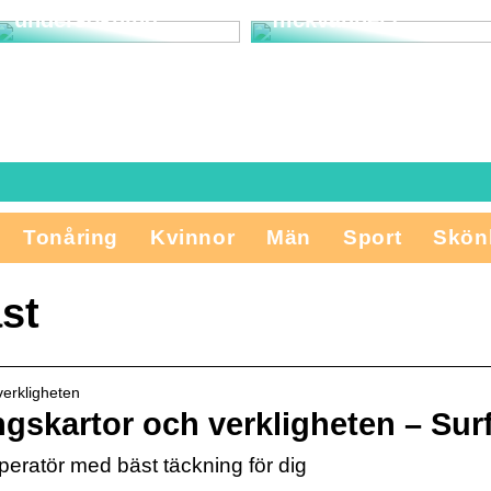
undersökning
flickvänner?
Tonåring
Kvinnor
Män
Sport
Skön
st
verkligheten
gskartor och verkligheten – Sur
operatör med bäst täckning för dig