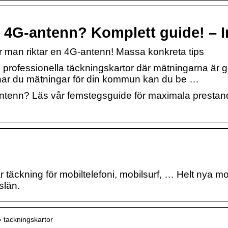
n 4G-antenn? Komplett guide! – 
ur man riktar en 4G-antenn! Massa konkreta tips
u professionella täckningskartor där mätningarna ä
ar du mätningar för din kommun kan du be …
ntenn? Läs vår femstegsguide för maximala prestanda
ar täckning för mobiltelefoni, mobilsurf, … Helt nya 
slän.
 › tackningskartor