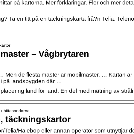
ittar på kartorna. Mer förklaringar. Fler och mer deta
 Ta en titt på en täckningskarta frå?n Telia, Telenor
kartor
lmaster – Vågbrytaren
… Men de flesta master är mobilmaster. … Kartan är a
oni på landsbygden där …
placering land för land. En del med mätning av strål
 › hittasandarna
, täckningskartor
/Telia/Halebop eller annan operatör som utnyttjar 