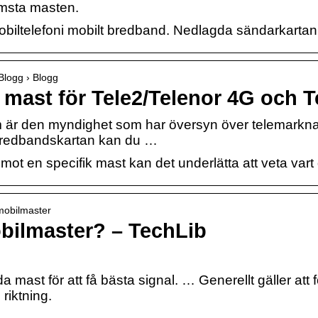
rmsta masten.
biltelefoni mobilt bredband. Nedlagda sändarkartan
 Blogg › Blogg
 mast för Tele2/Telenor 4G och T
m är den myndighet som har översyn över telemarknad
I Bredbandskartan kan du …
 mot en specifik mast kan det underlätta att veta vart
g-mobilmaster
obilmaster? – TechLib
enda mast för att få bästa signal. … Generellt gäller att
riktning.