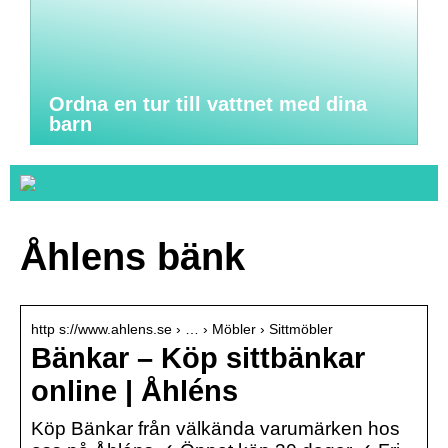
Ordna en tur till vattnet med dina
barn
Åhlens bänk
http s://www.ahlens.se › … › Möbler › Sittmöbler
Bänkar – Köp sittbänkar
online | Åhléns
Köp Bänkar från välkända varumärken hos